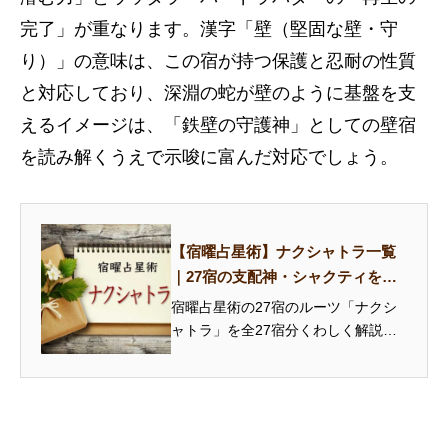
完了」が重なります。漢字「壁（堅固な壁・守
り）」の意味は、この宿が持つ保護と忍耐の性質
と対応しており、深淵の蛇が壁のように基盤を支
えるイメージは、「鉄壁の守護神」としての壁宿
を読み解くうえで示唆に富んだ対応でしょう。
【宿曜占星術】ナクシャトラ一覧
｜27宿の支配神・シャクティを解
説
宿曜占星術の27宿のルーツ「ナクシ
ャトラ」を全27宿分くわしく解説。
支配神の神話、シンボル、シャクテ
ィ（固有の力）を知ることで、本命
宿の性格をより深く読み解けます。