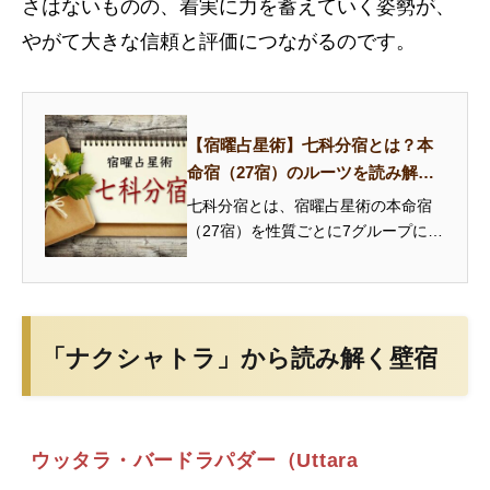
さはないものの、着実に力を蓄えていく姿勢が、
やがて大きな信頼と評価につながるのです。
【宿曜占星術】七科分宿とは？本
命宿（27宿）のルーツを読み解く7
つのグループ
七科分宿とは、宿曜占星術の本命宿
（27宿）を性質ごとに7グループに分
類した伝統的な体系です。安住宿・
和善宿・悪害宿・急速宿・猛悪宿・
軽燥宿・剛柔宿の特徴と、あなたの
本命宿がどのグループに属するかを
「ナクシャトラ」から読み解く壁宿
解説...
ウッタラ・バードラパダー（Uttara