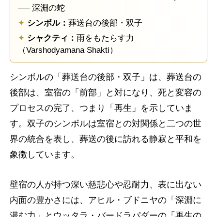
── 深淵の蛇
✦
シンボル：
葬送台の後部・双子
✦
シャクティ：
雨をもたらす力
（Varshodyamana Shakti）
シンボルの「葬送台の後部・双子」は、葬送台の
後部は、室宿の「前部」と対になり、死と変容の
プロセスの完了、つまり「再生」を示していま
す。双子のシンボルは室宿との対関係と二つの世
界の統合を表し、葬送の後に訪れる静寂と平和を
象徴しています。
壁宿の人が持つ深い慈悲心や忍耐力、表に出ない
内面の豊かさには、アヒル・ブドニヤの「深淵に
潜む力」とウッタラ・バードラパダーの「再生の