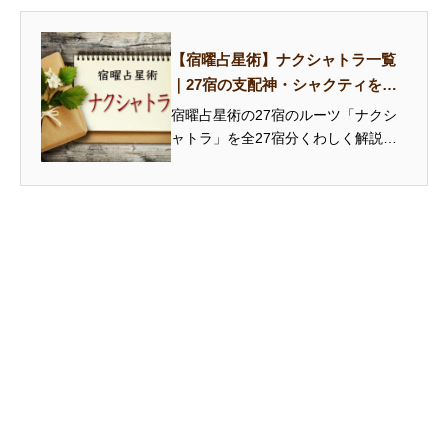
【宿曜占星術】ナクシャトラ一覧
｜27宿の支配神・シャクティを解
説
宿曜占星術の27宿のルーツ「ナクシ
ャトラ」を全27宿分くわしく解説。
支配神の神話、シンボル、シャクテ
ィ（固有の力）を知ることで、本命
宿の性格をより深く読み解けます。