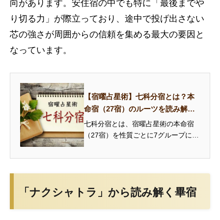
向があります。安住宿の中でも特に「最後までや
り切る力」が際立っており、途中で投げ出さない
芯の強さが周囲からの信頼を集める最大の要因と
なっています。
【宿曜占星術】七科分宿とは？本
命宿（27宿）のルーツを読み解く7
つのグループ
七科分宿とは、宿曜占星術の本命宿
（27宿）を性質ごとに7グループに分
類した伝統的な体系です。安住宿・
和善宿・悪害宿・急速宿・猛悪宿・
軽燥宿・剛柔宿の特徴と、あなたの
本命宿がどのグループに属するかを
「ナクシャトラ」から読み解く畢宿
解説...