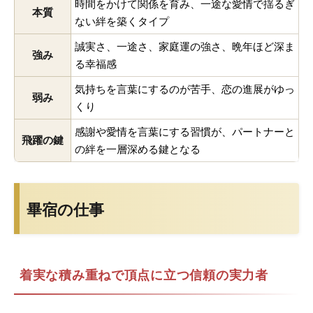
時間をかけて関係を育み、一途な愛情で揺るぎ
本質
ない絆を築くタイプ
誠実さ、一途さ、家庭運の強さ、晩年ほど深ま
強み
る幸福感
気持ちを言葉にするのが苦手、恋の進展がゆっ
弱み
くり
感謝や愛情を言葉にする習慣が、パートナーと
飛躍の鍵
の絆を一層深める鍵となる
畢宿の仕事
着実な積み重ねで頂点に立つ信頼の実力者