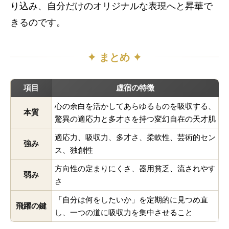
り込み、自分だけのオリジナルな表現へと昇華で
きるのです。
✦ まとめ ✦
項目
虚宿の特徴
心の余白を活かしてあらゆるものを吸収する、
本質
驚異の適応力と多才さを持つ変幻自在の天才肌
適応力、吸収力、多才さ、柔軟性、芸術的セン
強み
ス、独創性
方向性の定まりにくさ、器用貧乏、流されやす
弱み
さ
「自分は何をしたいか」を定期的に見つめ直
飛躍の鍵
し、一つの道に吸収力を集中させること