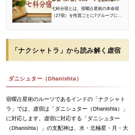
つのグループ
七科分宿とは、宿曜占星術の本命宿
（27宿）を性質ごとに7グループに分
類した伝統的な体系です。安住宿・
和善宿・悪害宿・急速宿・猛悪宿・
軽燥宿・剛柔宿の特徴と、あなたの
本命宿がどのグループに属するかを
「ナクシャトラ」から読み解く虚宿
解説...
ダニシュター（Dhanishta）
宿曜占星術のルーツであるインドの「ナクシャト
ラ」では、虚宿は「ダニシュター（Dhanishta）」
に対応します。虚宿に対応する「ダニシュター
（Dhanishta）」の支配神は、水・北極星・月・大