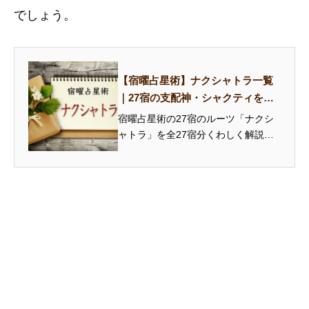
でしょう。
【宿曜占星術】ナクシャトラ一覧
｜27宿の支配神・シャクティを解
説
宿曜占星術の27宿のルーツ「ナクシ
ャトラ」を全27宿分くわしく解説。
支配神の神話、シンボル、シャクテ
ィ（固有の力）を知ることで、本命
宿の性格をより深く読み解けます。