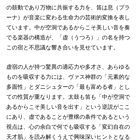
の鼓動であり万物に共振する力を、笛は息（プラ
ーナ）が音楽に変わる生命力の芸術的変換を表し
ています。中が空洞であるからこそ美しい音を奏
でる楽器の構造が、「虚（うつろ）」の名を持つ
この宿と不思議な響き合いを見せています。
虚宿の人が持つ驚異の適応力や多才さ、あらゆる
ものを吸収する力には、ヴァス神群の「元素的な
多面性」とダニシュターの「最も富める者」とし
ての性質が重なります。太鼓も笛も「中が空洞で
あるからこそ美しい音を出す」という逆説がここ
にあり、虚であることが豊穣の条件であるという
視点は、心の余白で何でも吸収する「変幻自在の
天才肌」を読み解くうえで興味深いヒントとなる