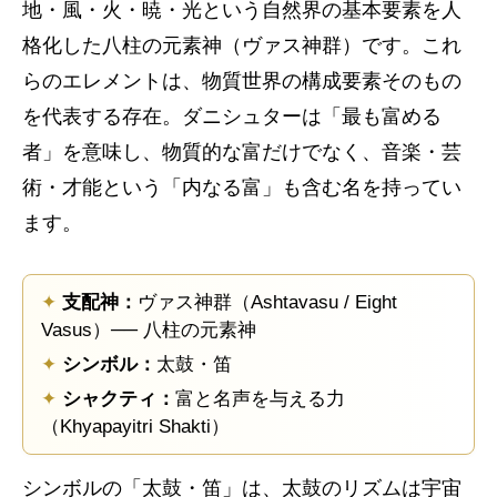
地・風・火・暁・光という自然界の基本要素を人
格化した八柱の元素神（ヴァス神群）です。これ
らのエレメントは、物質世界の構成要素そのもの
を代表する存在。ダニシュターは「最も富める
者」を意味し、物質的な富だけでなく、音楽・芸
術・才能という「内なる富」も含む名を持ってい
ます。
✦
支配神：
ヴァス神群（Ashtavasu / Eight
Vasus）── 八柱の元素神
✦
シンボル：
太鼓・笛
✦
シャクティ：
富と名声を与える力
（Khyapayitri Shakti）
シンボルの「太鼓・笛」は、太鼓のリズムは宇宙