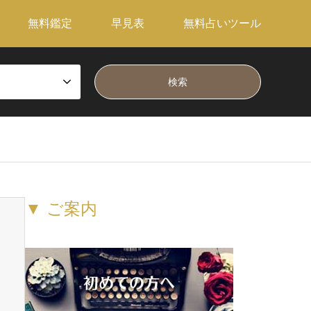
無料鑑定
早見表
無料占いツール
▼ ご案内