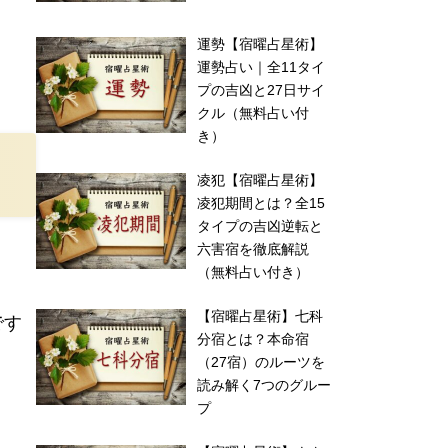
運勢【宿曜占星術】
運勢占い｜全11タイ
プの吉凶と27日サイ
クル（無料占い付
き）
凌犯【宿曜占星術】
凌犯期間とは？全15
タイプの吉凶逆転と
六害宿を徹底解説
（無料占い付き）
【宿曜占星術】七科
です
分宿とは？本命宿
（27宿）のルーツを
読み解く7つのグルー
プ