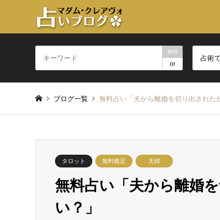
and
占術
or
ブログ一覧
無料占い「夫から離婚を切り出された
タロット
無料鑑定
夫婦
無料占い「夫から離婚
い？」