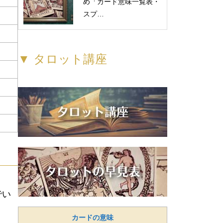
め「カード意味一覧表・
スプ…
▼ タロット講座
でい
カードの意味