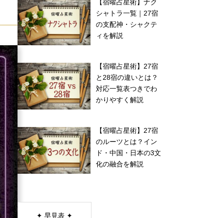
【宿曜占星術】ナク
シャトラ一覧｜27宿
の支配神・シャクテ
ィを解説
【宿曜占星術】27宿
と28宿の違いとは？
対応一覧表つきでわ
かりやすく解説
【宿曜占星術】27宿
のルーツとは？イン
ド・中国・日本の3文
化の融合を解説
✦ 早見表 ✦