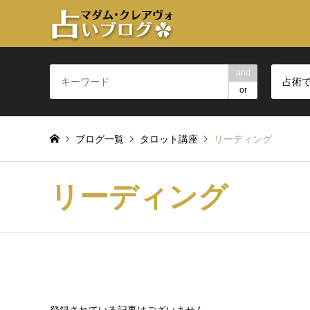
and
占術
or
ブログ一覧
タロット講座
リーディング
リーディング