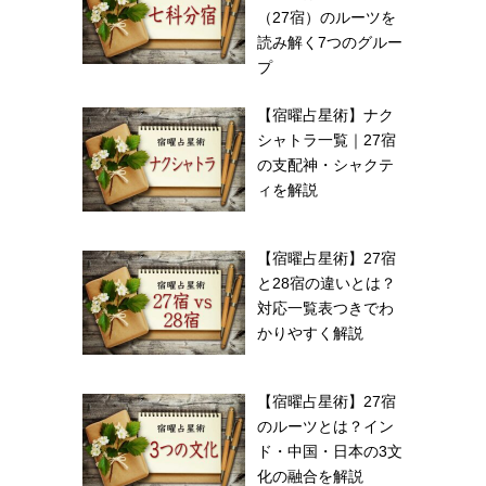
（27宿）のルーツを
読み解く7つのグルー
プ
【宿曜占星術】ナク
シャトラ一覧｜27宿
の支配神・シャクテ
ィを解説
【宿曜占星術】27宿
と28宿の違いとは？
対応一覧表つきでわ
かりやすく解説
【宿曜占星術】27宿
のルーツとは？イン
ド・中国・日本の3文
化の融合を解説