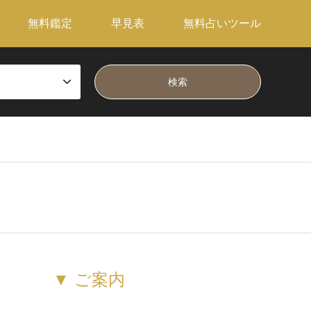
無料鑑定
早見表
無料占いツール
▼ ご案内