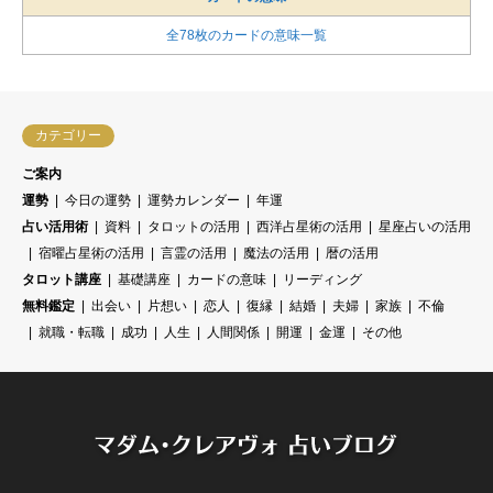
全78枚のカードの意味一覧
カテゴリー
ご案内
運勢
今日の運勢
運勢カレンダー
年運
占い活用術
資料
タロットの活用
西洋占星術の活用
星座占いの活用
宿曜占星術の活用
言霊の活用
魔法の活用
暦の活用
タロット講座
基礎講座
カードの意味
リーディング
無料鑑定
出会い
片想い
恋人
復縁
結婚
夫婦
家族
不倫
就職・転職
成功
人生
人間関係
開運
金運
その他
無料占い
無料占いのカテゴリー