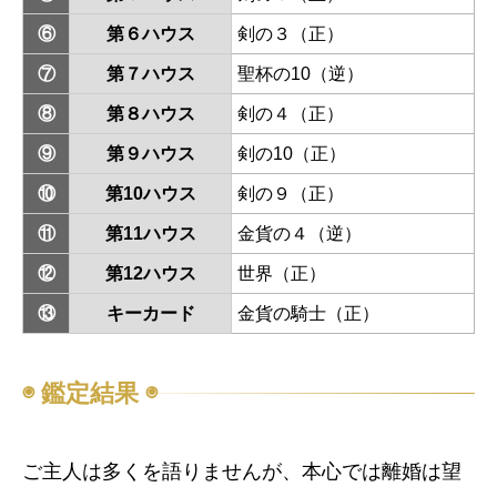
⑥
第６ハウス
剣の３（正）
⑦
第７ハウス
聖杯の10（逆）
⑧
第８ハウス
剣の４（正）
⑨
第９ハウス
剣の10（正）
⑩
第10ハウス
剣の９（正）
⑪
第11ハウス
金貨の４（逆）
⑫
第12ハウス
世界（正）
⑬
キーカード
金貨の騎士（正）
◉ 鑑定結果 ◉
ご主人は多くを語りませんが、本心では離婚は望