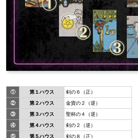
①
第１ハウス
剣の６（正）
②
第２ハウス
金貨の２（逆）
③
第３ハウス
聖杯の４（逆）
④
第４ハウス
剣の２（逆）
⑤
第５ハウス
剣の８（正）