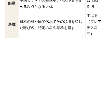
中国天文学での基準星。宿の境界を定
17 Tauri
距星
める起点となる天体
周辺
すばる
日本の暦や民間伝承でその領域を指し
（プレア
星域
た呼び名。特定の星や星群を指す
デス星
団）