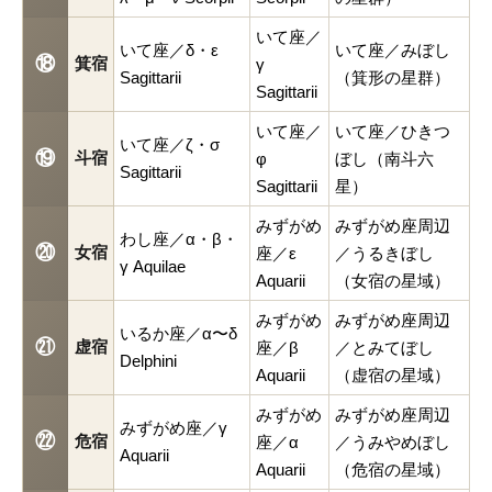
いて座／
いて座／δ・ε
いて座／みぼし
⑱
箕宿
γ
Sagittarii
（箕形の星群）
Sagittarii
いて座／
いて座／ひきつ
いて座／ζ・σ
⑲
斗宿
φ
ぼし（南斗六
Sagittarii
Sagittarii
星）
みずがめ
みずがめ座周辺
わし座／α・β・
⑳
女宿
座／ε
／うるきぼし
γ Aquilae
Aquarii
（女宿の星域）
みずがめ
みずがめ座周辺
いるか座／α〜δ
㉑
虚宿
座／β
／とみてぼし
Delphini
Aquarii
（虚宿の星域）
みずがめ
みずがめ座周辺
みずがめ座／γ
㉒
危宿
座／α
／うみやめぼし
Aquarii
Aquarii
（危宿の星域）