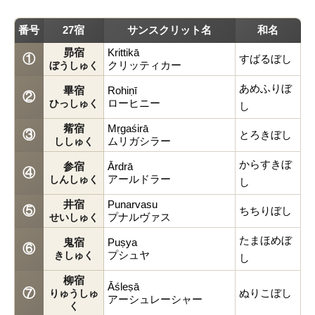
番号
27宿
サンスクリット名
和名
昴宿
Krittikā
①
すばるぼし
クリッティカー
ぼうしゅく
あめふりぼ
畢宿
Rohiṇī
②
ローヒニー
ひっしゅく
し
觜宿
Mṛgaśirā
③
とろきぼし
ムリガシラー
ししゅく
からすきぼ
参宿
Ārdrā
④
アールドラー
しんしゅく
し
井宿
Punarvasu
⑤
ちちりぼし
プナルヴァス
せいしゅく
たまほめぼ
鬼宿
Puṣya
⑥
プシュヤ
きしゅく
し
柳宿
3つの文化が重なってできた宿曜
Āśleṣā
⑦
ぬりこぼし
りゅうしゅ
アーシュレーシャー
インド・中国・日本で異なる27宿
く
宿曜の違いあれこれ