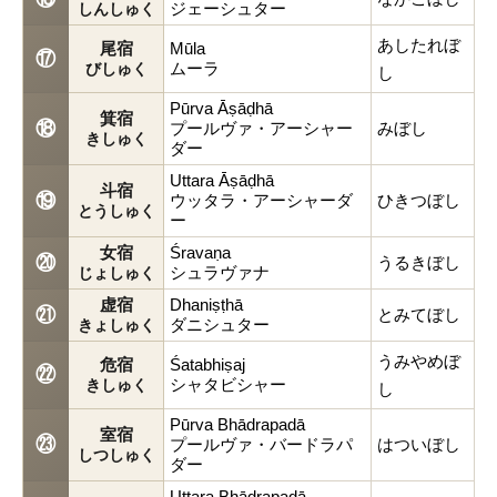
ジェーシュター
しんしゅく
あしたれぼ
尾宿
Mūla
⑰
ムーラ
びしゅく
し
Pūrva Āṣāḍhā
箕宿
⑱
プールヴァ・アーシャー
みぼし
きしゅく
ダー
Uttara Āṣāḍhā
斗宿
⑲
ウッタラ・アーシャーダ
ひきつぼし
とうしゅく
ー
女宿
Śravaṇa
⑳
うるきぼし
シュラヴァナ
じょしゅく
虚宿
Dhaniṣṭhā
㉑
とみてぼし
ダニシュター
きょしゅく
うみやめぼ
危宿
Śatabhiṣaj
㉒
シャタビシャー
きしゅく
し
Pūrva Bhādrapadā
室宿
㉓
プールヴァ・バードラパ
はついぼし
しつしゅく
ダー
Uttara Bhādrapadā