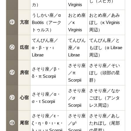
し（スピカ）
カ）
Virginis
うしかい座／α
おとめ座
おとめ座／あみ
⑬
亢宿
Boötis（アーク
／κ
ぼし（κ Virginis
トゥルス）
Virginis
周辺）
てんびん座／
てんびん
てんびん座／と
⑭
氐宿
α・β・γ・ι
座／α
もぼし（α Librae
Librae
Librae
周辺）
さそり座
さそり座／そい
さそり座／β・
⑮
房宿
／π
ぼし（頭部の星
δ・π Scorpii
Scorpii
群）
さそり座
さそり座／なか
さそり座／α・
⑯
心宿
／σ
ごぼし（アンタ
σ・τ Scorpii
Scorpii
レス周辺）
さそり座／ε・
さそり座
さそり座／あし
⑰
尾宿
ζ・η・θ・ι・κ・
／μ¹
たれぼし（尾部
λ・μ・ν Scorpii
Scorpii
の星群）