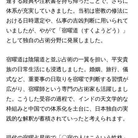
連する経典や注釈書を持ち帰ったことで、さらに
体系が充実していきました。当初は密教の修法に
おける日時選定や、仏事の吉凶判断に用いられて
いましたが、やがて「宿曜道（すくようどう）」
として独自の占術分野に発展しました。
宿曜道は陰陽道と並ぶ占術の一翼を担い、平安貴
族の日常生活にも浸透しました。婚姻、旅行、儀
式など、重要事の日取りを宿曜で判断する習慣が
広がり、宿曜師という専門の占術家も活躍しまし
た。こうした受容の過程で、インドの天文学的な
枠組みと中国での体系化を土台に、日本独自の実
践的な解釈が蓄積されていったと考えられます。
現代の宿曜占星術で「〇宿の人はこういう性格」