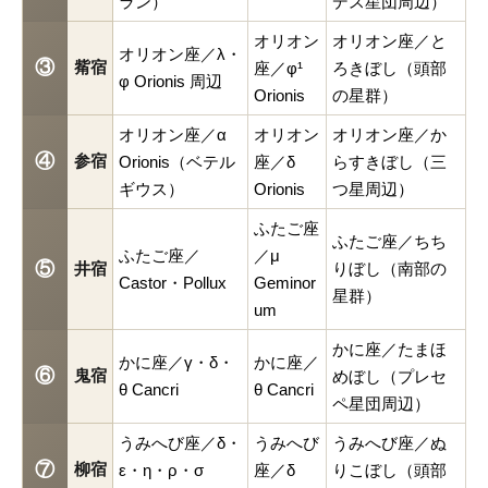
ラン）
デス星団周辺）
オリオン
オリオン座／と
オリオン座／λ・
③
觜宿
座／φ¹
ろきぼし（頭部
φ Orionis 周辺
Orionis
の星群）
オリオン座／α
オリオン
オリオン座／か
④
参宿
Orionis（ベテル
座／δ
らすきぼし（三
ギウス）
Orionis
つ星周辺）
ふたご座
ふたご座／ちち
ふたご座／
／μ
⑤
井宿
りぼし（南部の
Castor・Pollux
Geminor
星群）
um
かに座／たまほ
かに座／γ・δ・
かに座／
⑥
鬼宿
めぼし（プレセ
θ Cancri
θ Cancri
ペ星団周辺）
うみへび座／δ・
うみへび
うみへび座／ぬ
⑦
柳宿
ε・η・ρ・σ
座／δ
りこぼし（頭部