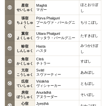
よくある質問
ほとおりぼ
星宿
Maghā
⑧
マガー
せいしゅく
し
張宿
Pūrva Phalgunī
⑨
プールヴァ・パールグニ
ちりこぼし
ちょうしゅ
ー
く
翼宿
Uttara Phalgunī
⑩
たすきぼし
ウッタラ・パールグニー
よくしゅく
みつかけぼ
軫宿
Hasta
⑪
ハスタ
しんしゅく
し
角宿
Citrā
⑫
すぼし
チトラー
かくしゅく
亢宿
Svātī
⑬
あみぼし
スヴァーティー
こうしゅく
氐宿
Viśākhā
⑭
ともぼし
ヴィシャーカー
ていしゅく
房宿
Anurādhā
⑮
そいぼし
アヌラーダー
ぼうしゅく
心宿
Jyeṣṭhā
⑯
なかごぼし