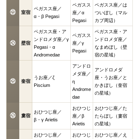
ペガスス
ペガスス座／は
ペガスス座／
㉓
室宿
座／α
ついぼし（マル
α・β Pegasi
Pegasi
カブ周辺）
ペガスス座・ア
ペガスス座・ア
ペガスス
ンドロメダ座／γ
ンドロメダ座／
㉔
壁宿
座／γ
Pegasi・α
なまめぼし（壁
Pegasi
Andromedae
宿の星域）
アンドロ
アンドロメダ
メダ座／
うお座／ζ
座・うお座／と
㉕
奎宿
η
Piscium
かきぼし（奎宿
Androme
の星域）
dae
おひつじ
おひつじ座／た
おひつじ座／
㉖
婁宿
座／β
たらぼし（婁宿
β・γ Arietis
Arietis
の星域）
おひつじ座／
おひつじ
おひつじ座／え