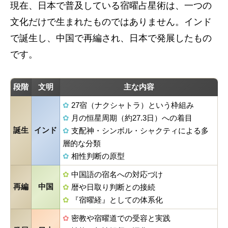
現在、日本で普及している宿曜占星術は、一つの
文化だけで生まれたものではありません。インド
で誕生し、中国で再編され、日本で発展したもの
です。
段階
文明
主な内容
✿
27宿（ナクシャトラ）という枠組み
✿
月の恒星周期（約27.3日）への着目
誕生
インド
✿
支配神・シンボル・シャクティによる多
層的な分類
✿
相性判断の原型
✿
中国語の宿名への対応づけ
再編
中国
✿
暦や日取り判断との接続
✿
『宿曜経』としての体系化
✿
密教や宿曜道での受容と実践