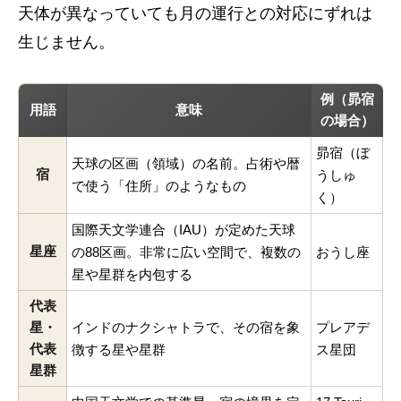
天体が異なっていても月の運行との対応にずれは
生じません。
例（昴宿
用語
意味
の場合）
昴宿（ぼ
天球の区画（領域）の名前。占術や暦
宿
うしゅ
で使う「住所」のようなもの
く）
国際天文学連合（IAU）が定めた天球
星座
の88区画。非常に広い空間で、複数の
おうし座
星や星群を内包する
代表
星・
インドのナクシャトラで、その宿を象
プレアデ
代表
徴する星や星群
ス星団
星群