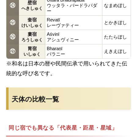
壁宿
㉔
ウッタラ・バードラパダ
なまめぼし
へきしゅく
ー
奎宿
Revatī
㉕
とかきぼし
レーヴァティー
けいしゅく
婁宿
Aśvinī
㉖
たたらぼし
アシュヴィニー
ろうしゅく
胃宿
Bharaṇī
㉗
えきえぼし
バラニー
いしゅく
※和名は日本の暦や民間伝承で用いられてきた伝
統的な呼び名です。
天体の比較一覧
同じ宿でも異なる「代表星・距星・星域」