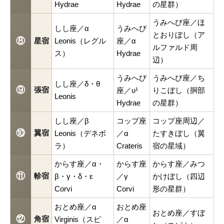
Hydrae
Hydrae
の星群）
うみへび座／ほ
しし座／α
うみへび
とおりぼし（ア
⑧
星宿
Leonis（レグル
座／α
ルファルド周
ス）
Hydrae
辺）
うみへび
うみへび座／ち
しし座／δ・θ
⑨
張宿
座／υ¹
りこぼし（胴部
Leonis
Hydrae
の星群）
しし座／β
コップ座
コップ座周辺／
⑩
翼宿
Leonis（デネボ
／α
たすきぼし（翼
ラ）
Crateris
宿の星域）
からす座／α・
からす座
からす座／みつ
⑪
軫宿
β・γ・δ・ε
／γ
かけぼし（四辺
Corvi
Corvi
形の星群）
おとめ座／α
おとめ座
おとめ座／すぼ
⑫
角宿
Virginis（スピ
／α