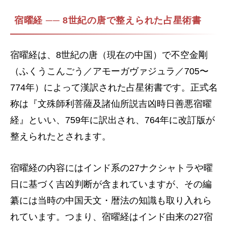
宿曜経 ── 8世紀の唐で整えられた占星術書
宿曜経は、8世紀の唐（現在の中国）で不空金剛
（ふくうこんごう／アモーガヴァジュラ／705〜
774年）によって漢訳された占星術書です。正式名
称は『文殊師利菩薩及諸仙所説吉凶時日善悪宿曜
経』といい、759年に訳出され、764年に改訂版が
整えられたとされます。
宿曜経の内容にはインド系の27ナクシャトラや曜
日に基づく吉凶判断が含まれていますが、その編
纂には当時の中国天文・暦法の知識も取り入れら
れています。つまり、宿曜経はインド由来の27宿