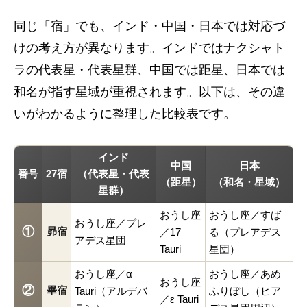
同じ「宿」でも、インド・中国・日本では対応づ
けの考え方が異なります。インドではナクシャト
ラの代表星・代表星群、中国では距星、日本では
和名が指す星域が重視されます。以下は、その違
いがわかるように整理した比較表です。
インド
中国
日本
番号
27宿
（代表星・代表
（距星）
（和名・星域）
星群）
おうし座
おうし座／すば
おうし座／プレ
①
昴宿
／17
る（プレアデス
アデス星団
Tauri
星団）
おうし座／α
おうし座／あめ
おうし座
②
畢宿
Tauri（アルデバ
ふりぼし（ヒア
／ε Tauri