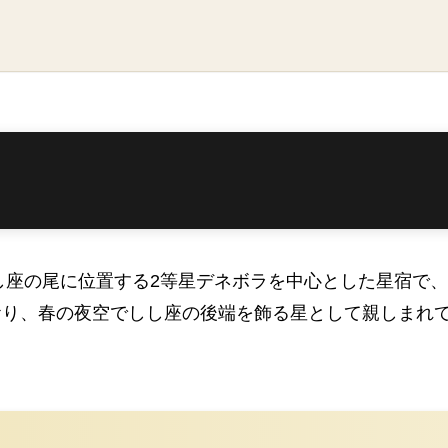
しし座の尾に位置する2等星デネボラを中心とした星宿で
おり、春の夜空でしし座の後端を飾る星として親しまれ