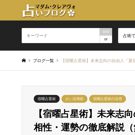
and
占術
or
ブログ一覧
【宿曜占星術】未来志向の自由人『翼
宿曜占星術
占い活用術
宿曜占星術の活用
【宿曜占星術】未来志向
相性・運勢の徹底解説（