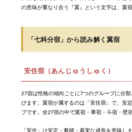
の意味が重なり合う『翼』という文字は、翼
「七科分宿」から読み解く翼宿
安住宿（あんじゅうしゅく）
27宿は性格の傾向ごとに7つのグループに分
びます。翼宿が属するのは「安住宿」で、安
プです。全27宿の中で翼宿・畢宿・斗宿・壁
「安住」は安定・蓄積・着実な成長を意味し