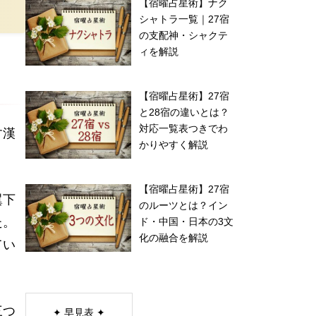
【宿曜占星術】ナク
シャトラ一覧｜27宿
の支配神・シャクテ
ィを解説
【宿曜占星術】27宿
と28宿の違いとは？
対応一覧表つきでわ
す漢
かりやすく解説
【宿曜占星術】27宿
翼下
のルーツとは？イン
た。
ド・中国・日本の3文
化の融合を解説
てい
三つ
✦ 早見表 ✦