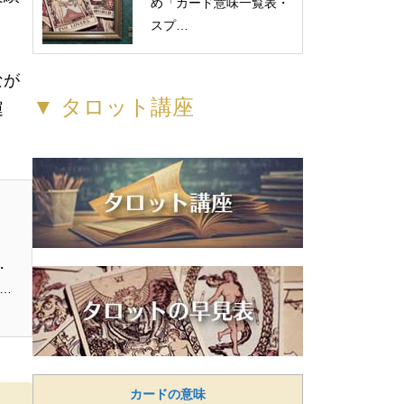
め「カード意味一覧表・
スプ…
なが
▼ タロット講座
運
・
解
カードの意味