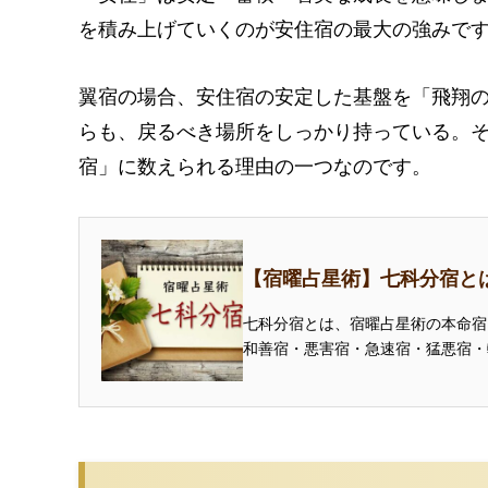
を積み上げていくのが安住宿の最大の強みで
翼宿の場合、安住宿の安定した基盤を「飛翔
らも、戻るべき場所をしっかり持っている。
宿」に数えられる理由の一つなのです。
【宿曜占星術】七科分宿と
七科分宿とは、宿曜占星術の本命宿
和善宿・悪害宿・急速宿・猛悪宿・
説...