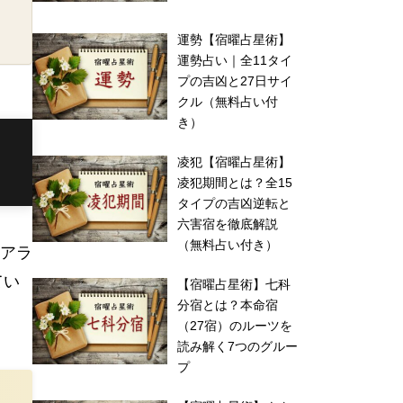
運勢【宿曜占星術】
運勢占い｜全11タイ
プの吉凶と27日サイ
クル（無料占い付
き）
凌犯【宿曜占星術】
凌犯期間とは？全15
タイプの吉凶逆転と
六害宿を徹底解説
（無料占い付き）
、アラ
てい
【宿曜占星術】七科
分宿とは？本命宿
（27宿）のルーツを
読み解く7つのグルー
プ