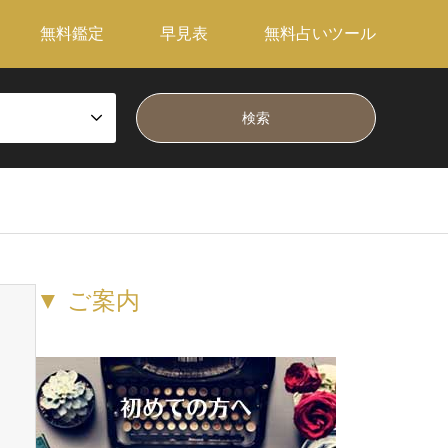
無料鑑定
早見表
無料占いツール
▼ ご案内