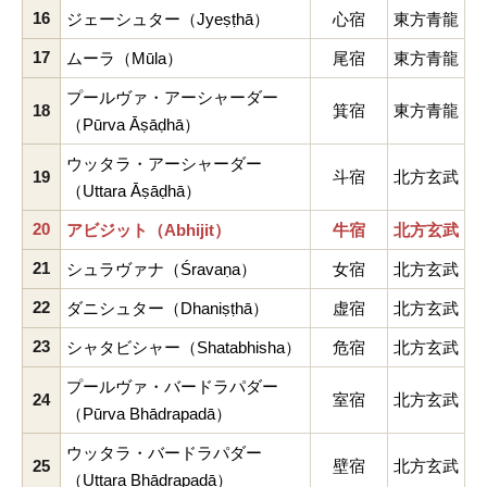
16
ジェーシュター（Jyeṣṭhā）
心宿
東方青龍
17
ムーラ（Mūla）
尾宿
東方青龍
プールヴァ・アーシャーダー
18
箕宿
東方青龍
（Pūrva Āṣāḍhā）
ウッタラ・アーシャーダー
19
斗宿
北方玄武
（Uttara Āṣāḍhā）
20
アビジット（Abhijit）
牛宿
北方玄武
21
シュラヴァナ（Śravaṇa）
女宿
北方玄武
22
ダニシュター（Dhaniṣṭhā）
虚宿
北方玄武
23
シャタビシャー（Shatabhisha）
危宿
北方玄武
プールヴァ・バードラパダー
24
室宿
北方玄武
（Pūrva Bhādrapadā）
ウッタラ・バードラパダー
25
壁宿
北方玄武
（Uttara Bhādrapadā）