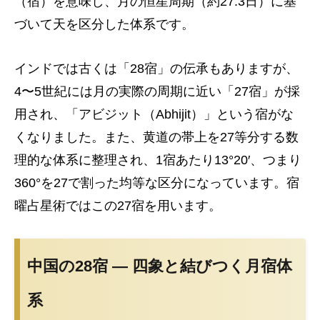
（宿）を意味し、月の恒星周期（約27.3日）に基
づいて天を区分した体系です。
インドでは古くは「28宿」の伝承もありますが、
4〜5世紀には月の実際の周期に近い「27宿」が採
用され、「アビジット（Abhijit）」という宿がな
くなりました。また、黄道の帯上を27等分する数
理的な体系に整理され、1宿あたり13°20′、つまり
360°を27で割った均等な区分になっています。宿
曜占星術ではこの27宿を用います。
中国の28宿 — 四象と結びつく月宿体
系