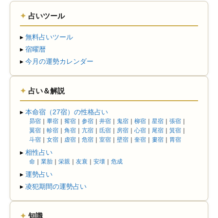
✦
占いツール
▸
無料占いツール
▸
宿曜暦
▸
今月の運勢カレンダー
✦
占い＆解説
▸
本命宿（27宿）の性格占い
昴宿
｜
畢宿
｜
觜宿
｜
参宿
｜
井宿
｜
鬼宿
｜
柳宿
｜
星宿
｜
張宿
｜
翼宿
｜
軫宿
｜
角宿
｜
亢宿
｜
氐宿
｜
房宿
｜
心宿
｜
尾宿
｜
箕宿
｜
斗宿
｜
女宿
｜
虚宿
｜
危宿
｜
室宿
｜
壁宿
｜
奎宿
｜
婁宿
｜
胃宿
▸
相性占い
命
｜
業胎
｜
栄親
｜
友衰
｜
安壊
｜
危成
▸
運勢占い
▸
凌犯期間の運勢占い
✦
知識