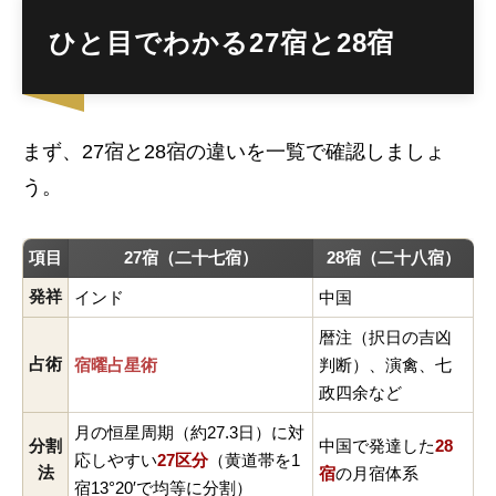
ひと目でわかる27宿と28宿
まず、27宿と28宿の違いを一覧で確認しましょ
う。
項目
27宿（二十七宿）
28宿（二十八宿）
発祥
インド
中国
暦注（択日の吉凶
占術
宿曜占星術
判断）、演禽、七
政四余など
月の恒星周期（約27.3日）に対
分割
中国で発達した
28
応しやすい
27区分
（黄道帯を1
法
宿
の月宿体系
宿13°20′で均等に分割）