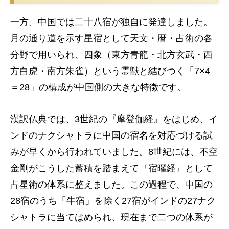
一方、中国では二十八宿が独自に発達しました。
月の通り道を示す星宿として天文・暦・占術の各
分野で用いられ、四象（東方青龍・北方玄武・西
方白虎・南方朱雀）という霊獣と結びつく「7×4
＝28」の構成が中国側の大きな特徴です。
漢訳仏典では、3世紀の『摩登伽経』をはじめ、イ
ンドのナクシャトラに中国の宿名を対応づける試
みが早くから行われていました。8世紀には、不空
金剛がこうした蓄積を踏まえて『宿曜経』として
占星術の体系に整えました。この過程で、中国の
28宿のうち「牛宿」を除く27宿がインドの27ナク
シャトラに当てはめられ、現在まで二つの体系が