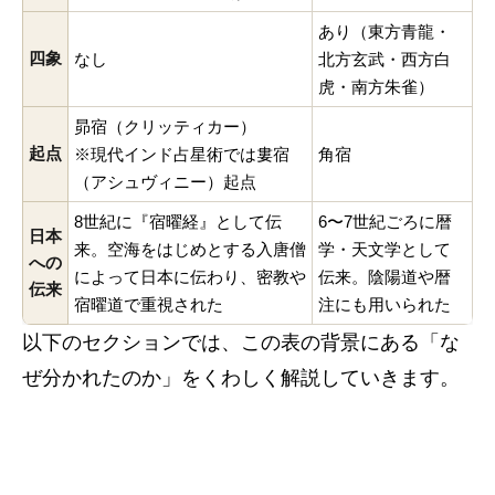
あり（東方青龍・
四象
なし
北方玄武・西方白
虎・南方朱雀）
昴宿（クリッティカー）
起点
※現代インド占星術では婁宿
角宿
（アシュヴィニー）起点
8世紀に『宿曜経』として伝
6〜7世紀ごろに暦
日本
来。空海をはじめとする入唐僧
学・天文学として
への
によって日本に伝わり、密教や
伝来。陰陽道や暦
伝来
宿曜道で重視された
注にも用いられた
以下のセクションでは、この表の背景にある「な
ぜ分かれたのか」をくわしく解説していきます。