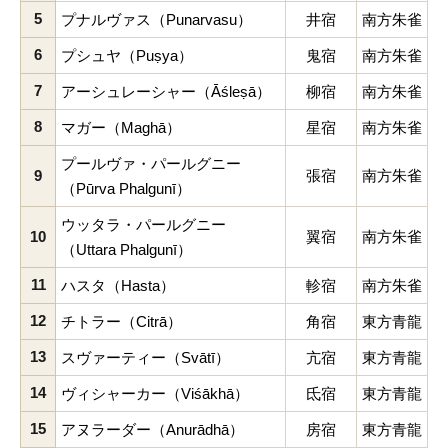
5
プナルヴァス（Punarvasu）
井宿
南方朱雀
6
プシュヤ（Puṣya）
鬼宿
南方朱雀
7
アーシュレーシャー（Āśleṣā）
柳宿
南方朱雀
8
マガー（Maghā）
星宿
南方朱雀
プールヴァ・パールグニー
9
張宿
南方朱雀
（Pūrva Phalgunī）
ウッタラ・パールグニー
10
翼宿
南方朱雀
（Uttara Phalgunī）
11
ハスタ（Hasta）
軫宿
南方朱雀
12
チトラー（Citrā）
角宿
東方青龍
13
スヴァーティー（Svātī）
亢宿
東方青龍
14
ヴィシャーカー（Viśākhā）
氐宿
東方青龍
15
アヌラーダー（Anurādhā）
房宿
東方青龍