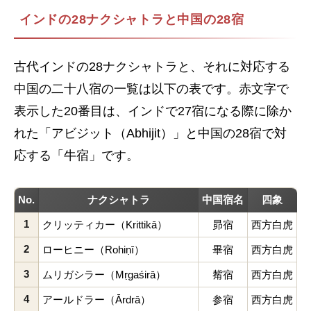
インドの28ナクシャトラと中国の28宿
古代インドの28ナクシャトラと、それに対応する
中国の二十八宿の一覧は以下の表です。赤文字で
表示した20番目は、インドで27宿になる際に除か
れた「アビジット（Abhijit）」と中国の28宿で対
応する「牛宿」です。
No.
ナクシャトラ
中国宿名
四象
1
クリッティカー（Krittikā）
昴宿
西方白虎
2
ローヒニー（Rohiṇī）
畢宿
西方白虎
3
ムリガシラー（Mṛgaśirā）
觜宿
西方白虎
4
アールドラー（Ārdrā）
参宿
西方白虎