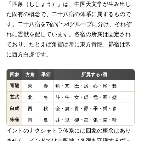
「四象（ししょう）」は、中国天文学が生み出し
た固有の概念で、二十八宿の体系に属するもので
す。二十八宿を7宿ずつ4グループに分け、それぞ
れに霊獣を配しています。各宿の所属は固定され
ており、たとえば角宿は常に東方青龍、昴宿は常
に西方白虎です。
四象
方角
季節
所属する7宿
青龍
東
春
角・亢・氐・房・心・尾・箕
玄武
北
冬
斗・牛・女・虚・危・室・壁
白虎
西
秋
奎・婁・胃・昴・畢・觜・参
朱雀
南
夏
井・鬼・柳・星・張・翼・軫
インドのナクシャトラ体系には四象の概念はあり
ません。インドでは支配神（各宿を守護するヴェ