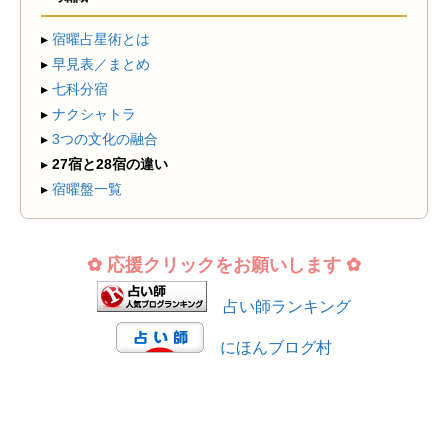
▸
宿曜占星術とは
▸
早見表／まとめ
▸
七科分宿
▸
ナクシャトラ
▸
3つの文化の融合
▸
27宿と28宿の違い
▸
宿曜盤一覧
✿ 応援クリックをお願いします ✿
占い師ランキング
にほんブログ村