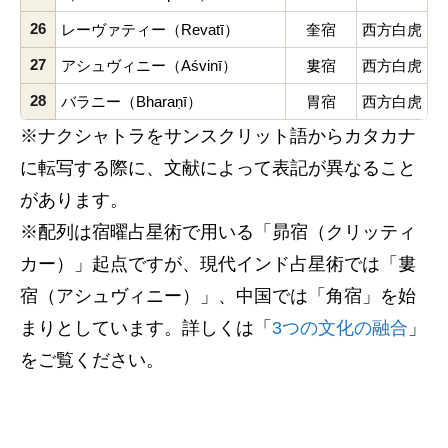
26
レーヴァティー（Revatī）
奎宿
西方白虎
27
アシュヴィニー（Aśvinī）
婁宿
西方白虎
28
バラニー（Bharaṇī）
胃宿
西方白虎
※ナクシャトラをサンスクリット語からカタカナ
に転写する際に、文献によって表記が異なること
があります。
※配列は宿曜占星術で用いる「昴宿（クリッティ
カー）」起点ですが、現代インド占星術では「婁
宿（アシュヴィニー）」、中国では「角宿」を始
まりとしています。詳しくは「
3つの文化の融合
」
をご覧ください。