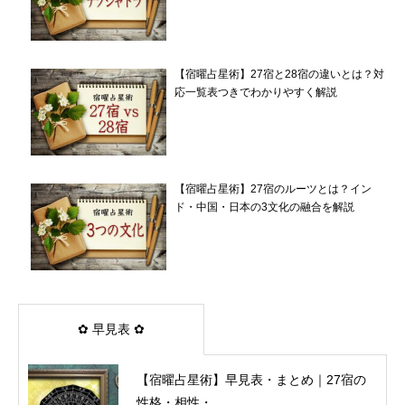
【宿曜占星術】27宿と28宿の違いとは？対
応一覧表つきでわかりやすく解説
【宿曜占星術】27宿のルーツとは？イン
ド・中国・日本の3文化の融合を解説
✿ 早見表 ✿
【宿曜占星術】早見表・まとめ｜27宿の
性格・相性・...