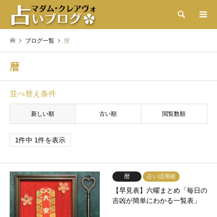
検索
ブログ一覧
暦
暦
並べ替え条件
新しい順
古い順
閲覧数順
1件中 1件を表示
暦
占い活用術
【早見表】六曜まとめ「毎日の
吉凶が簡単にわかる一覧表」