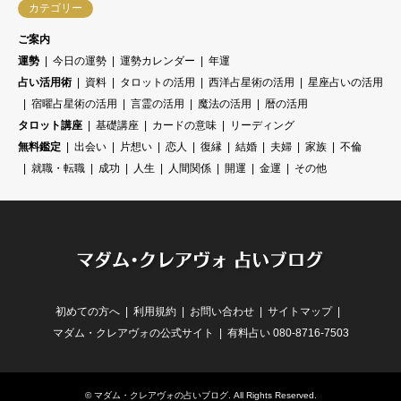
カテゴリー
ご案内
運勢
今日の運勢
運勢カレンダー
年運
占い活用術
資料
タロットの活用
西洋占星術の活用
星座占いの活用
宿曜占星術の活用
言霊の活用
魔法の活用
暦の活用
タロット講座
基礎講座
カードの意味
リーディング
無料鑑定
出会い
片想い
恋人
復縁
結婚
夫婦
家族
不倫
就職・転職
成功
人生
人間関係
開運
金運
その他
初めての方へ
利用規約
お問い合わせ
サイトマップ
マダム・クレアヴォの公式サイト
有料占い 080-8716-7503
©
マダム・クレアヴォの占いブログ
. All Rights Reserved.