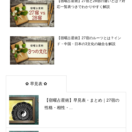
【宿曜占星術】27宿と28宿の違いとは？対
応一覧表つきでわかりやすく解説
【宿曜占星術】27宿のルーツとは？イン
ド・中国・日本の3文化の融合を解説
✿ 早見表 ✿
【宿曜占星術】早見表・まとめ｜27宿の
性格・相性・...