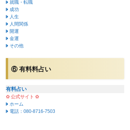
就職・転職
成功
人生
人間関係
開運
金運
その他
⑥ 有料料占い
有料占い
✿ 公式サイト ✿
ホーム
電話：080-8716-7503