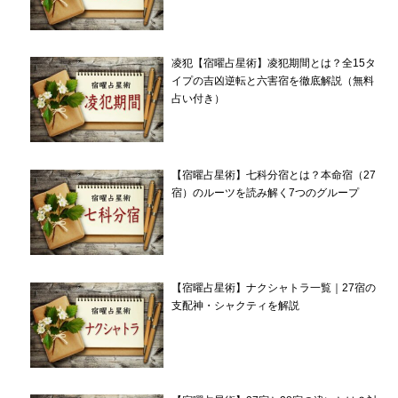
凌犯【宿曜占星術】凌犯期間とは？全15タ
イプの吉凶逆転と六害宿を徹底解説（無料
占い付き）
【宿曜占星術】七科分宿とは？本命宿（27
宿）のルーツを読み解く7つのグループ
【宿曜占星術】ナクシャトラ一覧｜27宿の
支配神・シャクティを解説