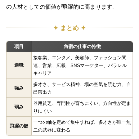
の人材としての価値が飛躍的に高まります。
✦ まとめ ✦
項目
角宿の仕事の特徴
接客業、エンタメ、美容師、ファッション関
適職
連、営業、広報、SNSマーケター、パラレル
キャリア
多才さ、サービス精神、場の空気を読む力、自
強み
己演出力
器用貧乏、専門性が育ちにくい、方向性が定ま
弱み
りにくい
一つの軸を定めて集中すれば、多才さが唯一無
飛躍の鍵
二の武器に変わる