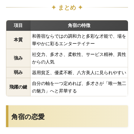
✦ まとめ ✦
項目
角宿の特徴
和善宿ならではの調和力と多彩な才能で、場を
本質
華やかに彩るエンターテイナー
社交力、多才さ、柔軟性、サービス精神、異性
強み
からの人気
弱み
器用貧乏、優柔不断、八方美人に見られやすい
自分の軸を一つ定めれば、多才さが「唯一無二
飛躍の鍵
の魅力」へと昇華する
角宿の恋愛