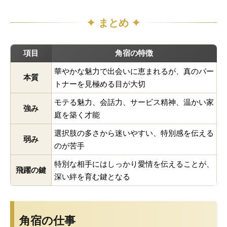
✦ まとめ ✦
角宿とは
項目
角宿の特徴
角宿の人物像
よくある質問
華やかな魅力で出会いに恵まれるが、真のパー
本質
トナーを見極める目が大切
モテる魅力、会話力、サービス精神、温かい家
強み
庭を築く才能
選択肢の多さから迷いやすい、特別感を伝える
弱み
のが苦手
特別な相手にはしっかり愛情を伝えることが、
飛躍の鍵
深い絆を育む鍵となる
角宿の仕事