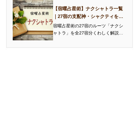
【宿曜占星術】ナクシャトラ一覧
｜27宿の支配神・シャクティを解
説
宿曜占星術の27宿のルーツ「ナクシ
ャトラ」を全27宿分くわしく解説。
支配神の神話、シンボル、シャクテ
ィ（固有の力）を知ることで、本命
宿の性格をより深く読み解けます。