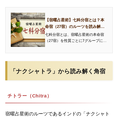
【宿曜占星術】七科分宿とは？本
命宿（27宿）のルーツを読み解く7
つのグループ
七科分宿とは、宿曜占星術の本命宿
（27宿）を性質ごとに7グループに分
類した伝統的な体系です。安住宿・
和善宿・悪害宿・急速宿・猛悪宿・
軽燥宿・剛柔宿の特徴と、あなたの
本命宿がどのグループに属するかを
「ナクシャトラ」から読み解く角宿
解説...
チトラー（Chitra）
宿曜占星術のルーツであるインドの「ナクシャト