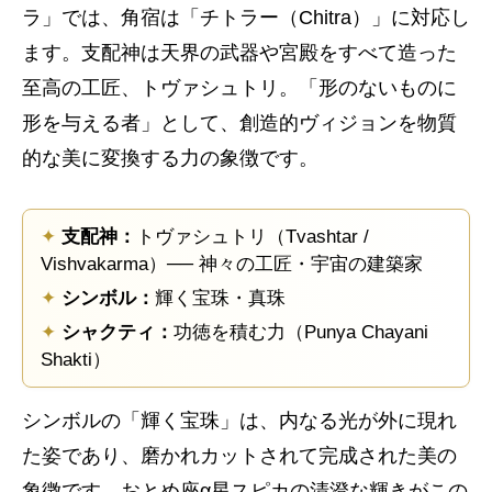
ラ」では、角宿は「チトラー（Chitra）」に対応し
ます。支配神は天界の武器や宮殿をすべて造った
至高の工匠、トヴァシュトリ。「形のないものに
形を与える者」として、創造的ヴィジョンを物質
的な美に変換する力の象徴です。
✦
支配神：
トヴァシュトリ（Tvashtar /
Vishvakarma）── 神々の工匠・宇宙の建築家
✦
シンボル：
輝く宝珠・真珠
✦
シャクティ：
功徳を積む力（Punya Chayani
Shakti）
シンボルの「輝く宝珠」は、内なる光が外に現れ
た姿であり、磨かれカットされて完成された美の
象徴です。おとめ座α星スピカの清澄な輝きがこの