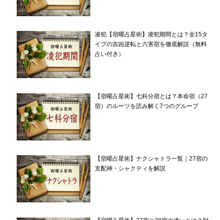
凌犯【宿曜占星術】凌犯期間とは？全15タ
イプの吉凶逆転と六害宿を徹底解説（無料
占い付き）
【宿曜占星術】七科分宿とは？本命宿（27
宿）のルーツを読み解く7つのグループ
【宿曜占星術】ナクシャトラ一覧｜27宿の
支配神・シャクティを解説