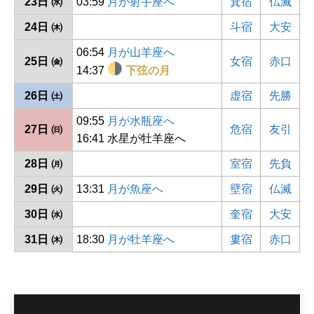
23日 ㈬
03:59
月が射手座へ
箕宿
仏滅
24日 ㈭
斗宿
大安
06:54
月が山羊座へ
25日 ㈮
女宿
赤口
14:37
下弦の月
26日 ㈯
虚宿
先勝
09:55
月が水瓶座へ
27日 ㈰
危宿
友引
16:41 水星が牡羊座へ
28日 ㈪
室宿
先負
29日 ㈫
13:31
月が魚座へ
壁宿
仏滅
30日 ㈬
奎宿
大安
31日 ㈭
18:30
月が牡羊座へ
婁宿
赤口