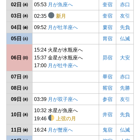
02日 ㈬
05:53
月が魚座へ
奎宿
赤口
03日 ㈭
奎宿
友引
02:35
新月
04日 ㈮
09:52
月が牡羊座へ
婁宿
先負
05日 ㈯
胃宿
仏滅
15:24 火星が水瓶座へ
06日 ㈰
15:37 金星が水瓶座へ
昴宿
大安
17:00
月が牡牛座へ
07日 ㈪
畢宿
赤口
08日 ㈫
觜宿
先勝
09日 ㈬
03:39
月が双子座へ
参宿
友引
10:32 水星が魚座へ
10日 ㈭
井宿
先負
19:46
上弦の月
11日 ㈮
16:24
月が蟹座へ
鬼宿
仏滅