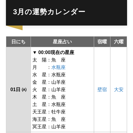
3月の運勢カレンダー
日にち
星座占い
宿曜
六曜
▼ 00:00現在の星座
太 陽：魚 座
月 ：
水瓶座
水 星：水瓶座
金 星：山羊座
01日 ㈫
火 星：山羊座
壁宿
大安
木 星：魚 座
土 星：水瓶座
天王星：牡牛座
海王星：魚 座
冥王星：山羊座