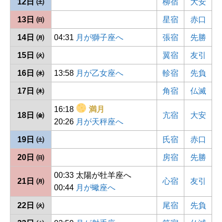
12日 ㈯
柳宿
大安
13日 ㈰
星宿
赤口
14日 ㈪
04:31
月が獅子座へ
張宿
先勝
15日 ㈫
翼宿
友引
16日 ㈬
13:58
月が乙女座へ
軫宿
先負
17日 ㈭
角宿
仏滅
16:18
満月
18日 ㈮
亢宿
大安
20:26
月が天秤座へ
19日 ㈯
氏宿
赤口
20日 ㈰
房宿
先勝
00:33 太陽が牡羊座へ
21日 ㈪
心宿
友引
00:44
月が蠍座へ
22日 ㈫
尾宿
先負