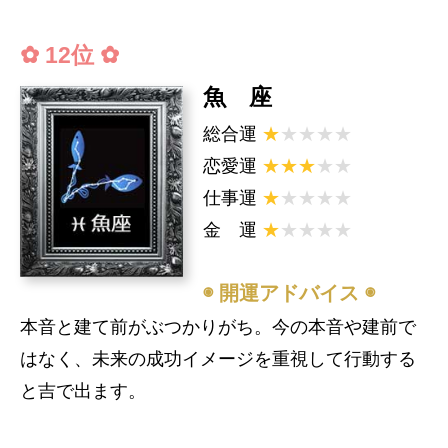
✿ 12位 ✿
魚 座
総合運
★
★★★★
恋愛運
★★★
★★
仕事運
★
★★★★
金 運
★
★★★★
◉ 開運アドバイス ◉
本音と建て前がぶつかりがち。今の本音や建前で
はなく、未来の成功イメージを重視して行動する
と吉で出ます。