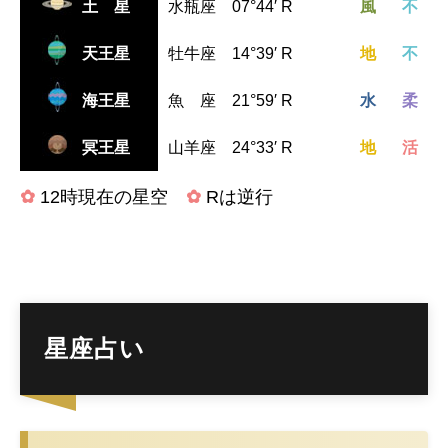
土 星
水瓶座 07°44′ R
風
不
天王星
牡牛座 14°39′ R
地
不
海王星
魚 座 21°59′ R
水
柔
冥王星
山羊座 24°33′ R
地
活
✿
12時現在の星空
✿
Rは逆行
星座占い