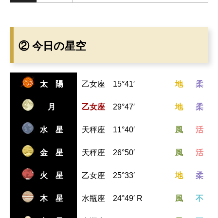
② 今日の星空
太 陽
乙女座 15°41′
地
柔
月
乙女座
29°47′
地
柔
水 星
天秤座 11°40′
風
活
金 星
天秤座 26°50′
風
活
火 星
乙女座 25°33′
地
柔
木 星
水瓶座 24°49′ R
風
不