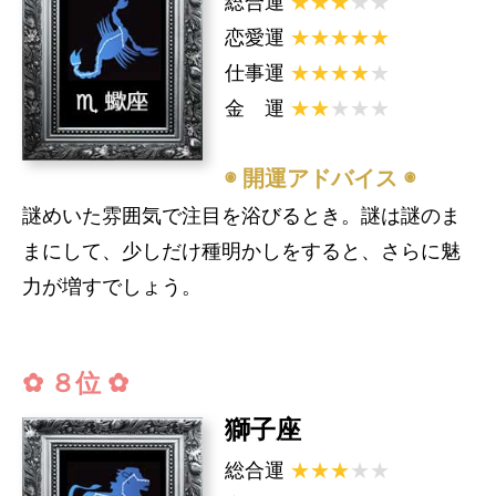
総合運
★★★
★★
恋愛運
★★★★★
仕事運
★★★★
★
金 運
★★
★★★
◉ 開運アドバイス ◉
謎めいた雰囲気で注目を浴びるとき。謎は謎のま
まにして、少しだけ種明かしをすると、さらに魅
力が増すでしょう。
✿ ８位 ✿
獅子座
総合運
★★★
★★