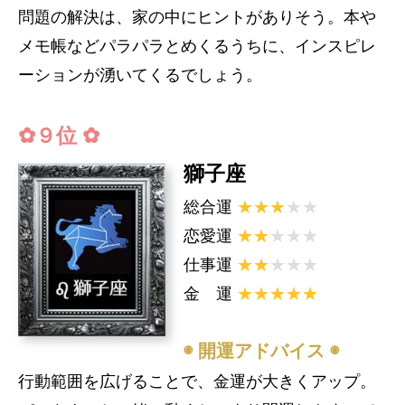
問題の解決は、家の中にヒントがありそう。本や
メモ帳などパラパラとめくるうちに、インスピレ
ーションが湧いてくるでしょう。
✿９位 ✿
獅子座
総合運
★★★
★★
恋愛運
★★
★★★
仕事運
★★
★★★
金 運
★★★★★
◉ 開運アドバイス ◉
今日の開運データ
行動範囲を広げることで、金運が大きくアップ。
星座占い