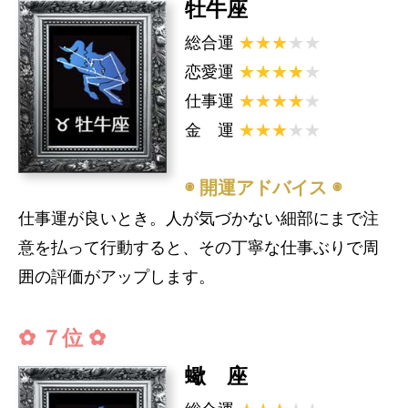
牡牛座
総合運
★★★
★★
恋愛運
★★★★
★
仕事運
★★★★
★
金 運
★★★
★★
◉ 開運アドバイス ◉
仕事運が良いとき。人が気づかない細部にまで注
意を払って行動すると、その丁寧な仕事ぶりで周
囲の評価がアップします。
✿ ７位 ✿
蠍 座