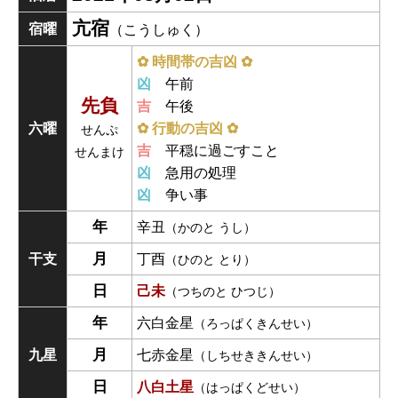
亢宿
宿曜
（こうしゅく）
✿ 時間帯の吉凶 ✿
凶
午前
先負
吉
午後
六曜
✿ 行動の吉凶 ✿
せんぷ
吉
平穏に過ごすこと
せんまけ
凶
急用の処理
凶
争い事
年
辛丑
（かのと うし）
月
干支
丁酉
（ひのと とり）
日
己未
（つちのと ひつじ）
年
六白金星
（ろっぱくきんせい）
月
九星
七赤金星
（しちせききんせい）
日
八白土星
（はっぱくどせい）