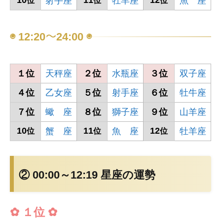
射手座
牡羊座
魚 座
位
位
位
◉ 12:20～24:00 ◉
１位
天秤座
２位
水瓶座
３位
双子座
４位
乙女座
５位
射手座
６位
牡牛座
７位
蠍 座
８位
獅子座
９位
山羊座
10
11
12
蟹 座
魚 座
牡羊座
位
位
位
② 00:00～12:19 星座の運勢
✿ １位 ✿