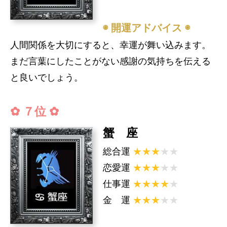
◉ 開運アドバイス ◉
人間関係を大切にすると、幸運が舞い込みます。
まだ言葉にしたことがない感謝の気持ちを伝える
と良いでしょう。
✿ ７位 ✿
蟹 座
総合運
★★★
★★
恋愛運
★★★
★★
仕事運
★★★★
★
金 運
★★★
★★