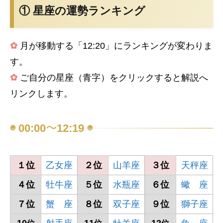
① 星座の運勢ランキング
✿
月が移動する「12:20」にランキングが変わりま
す。
✿
ご自分の星座（青字）をクリックすると解説へ
リンクします。
◉ 00:00～12:19 ◉
１位
乙女座
２位
山羊座
３位
天秤座
４位
牡牛座
５位
水瓶座
６位
蠍 座
７位
蟹 座
８位
双子座
９位
獅子座
10
11
12