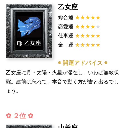
乙女座
総合運
★★★★★
恋愛運
★★★★
★
仕事運
★★★★★
金 運
★★★★★
◉ 開運アドバイス ◉
乙女座に月・太陽・火星が滞在し、いわば無敵状
態。建前は忘れて、本音で動く方が吉と出るでし
ょう。
✿ ２位 ✿
山羊座