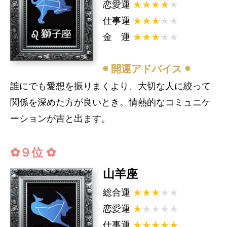
恋愛運
★★★★
★
仕事運
★★★
★★
金 運
★★★
★★
◉ 開運アドバイス ◉
誰にでも愛想を振りまくより、大切な人に絞って
関係を深めた方が良いとき。情熱的なコミュニケ
ーションが吉と出ます。
✿９位 ✿
山羊座
総合運
★★★
★★
恋愛運
★
★★★★
仕事運
★★★★★