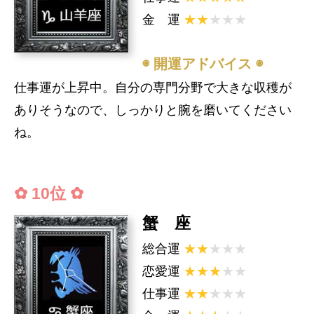
金 運
★★
★★★
◉ 開運アドバイス ◉
仕事運が上昇中。自分の専門分野で大きな収穫が
ありそうなので、しっかりと腕を磨いてください
ね。
✿ 10位 ✿
蟹 座
総合運
★★
★★★
恋愛運
★★★
★★
仕事運
★★
★★★