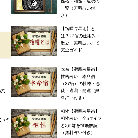
性格・相性・運勢の
一覧（無料占い付
き）
【宿曜占星術】と
は？27宿の仕組み・
歴史・無料占いまで
完全ガイド
本命【宿曜占星術】
性格占い｜本命宿
（27宿）の性格・恋
の
愛・適職・開運（無
料占い付き）
相性【宿曜占星術】
相性占い｜全6タイプ
くだ
と3距離を徹底解説
（無料占い付き）