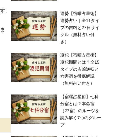
す。
運勢【宿曜占星術】
運勢占い｜全11タイ
プの吉凶と27日サイ
ま
クル（無料占い付
き）
凌犯【宿曜占星術】
凌犯期間とは？全15
タイプの吉凶逆転と
六害宿を徹底解説
（無料占い付き）
【宿曜占星術】七科
分宿とは？本命宿
（27宿）のルーツを
読み解く7つのグルー
プ