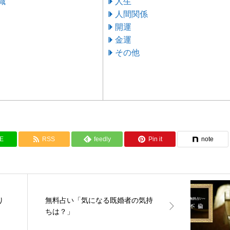
職
人生
人間関係
開運
金運
その他
NE
RSS
feedly
Pin it
note
り
無料占い「気になる既婚者の気持
ちは？」