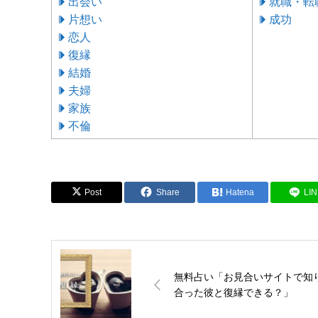
出会い
就職・転
片想い
成功
恋人
復縁
結婚
夫婦
家族
不倫
Post
Share
Hatena
LI
無料占い「お見合いサイトで知
合った彼と復縁できる？」