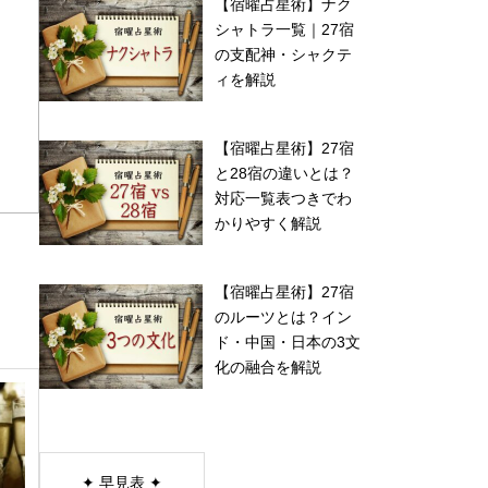
【宿曜占星術】ナク
シャトラ一覧｜27宿
の支配神・シャクテ
ィを解説
【宿曜占星術】27宿
と28宿の違いとは？
対応一覧表つきでわ
かりやすく解説
【宿曜占星術】27宿
のルーツとは？イン
ド・中国・日本の3文
化の融合を解説
✦ 早見表 ✦