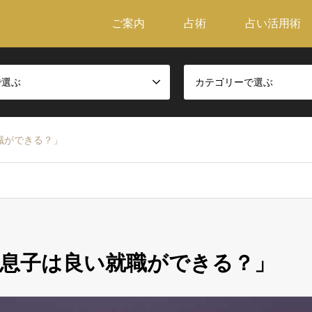
ご案内
占術
占い活用術
で選ぶ
カテゴリーで選ぶ
職ができる？」
息子は良い就職ができる？」