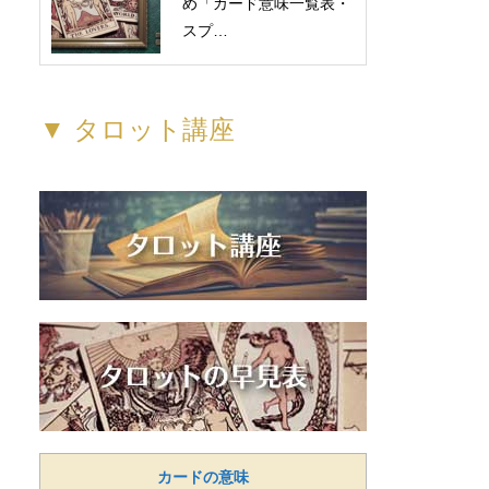
め「カード意味一覧表・
スプ…
▼ タロット講座
カードの意味