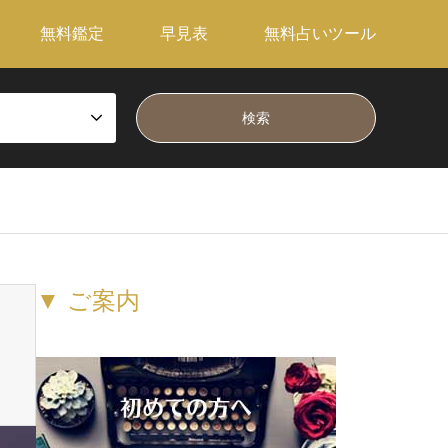
無料鑑定
早見表
無料占いツール
▼ ご案内