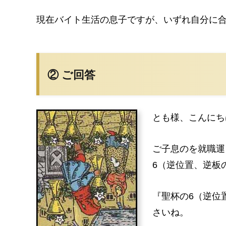
現在バイト生活の息子ですが、いずれ自分に
② ご回答
とも様、こんにち
ご子息のを就職運
6（逆位置、逆板
『聖杯の6（逆位
さいね。