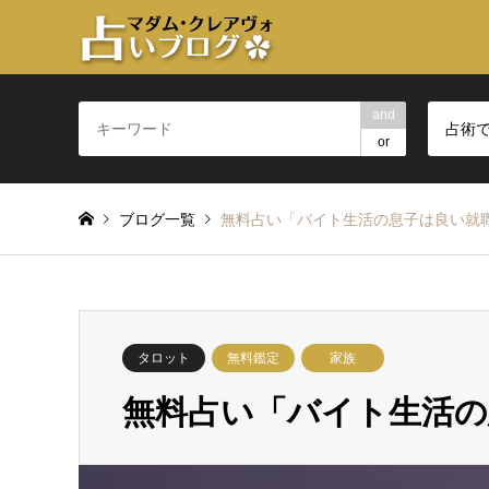
and
占術
or
ブログ一覧
無料占い「バイト生活の息子は良い就
タロット
無料鑑定
家族
無料占い「バイト生活の