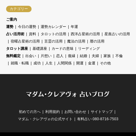
カテゴリー
ご案内
運勢
今日の運勢
運勢カレンダー
年運
占い活用術
資料
タロットの活用
西洋占星術の活用
星座占いの活用
宿曜占星術の活用
言霊の活用
魔法の活用
暦の活用
タロット講座
基礎講座
カードの意味
リーディング
無料鑑定
出会い
片想い
恋人
復縁
結婚
夫婦
家族
不倫
就職・転職
成功
人生
人間関係
開運
金運
その他
初めての方へ
利用規約
お問い合わせ
サイトマップ
マダム・クレアヴォの公式サイト
有料占い 080-8716-7503