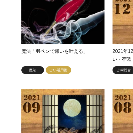
魔法「羽ペンで願いを叶える」
2021
い・宿曜
魔法
占い活用術
占術総合