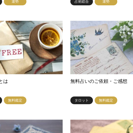
運勢
占術総合
運勢
とは
無料占いのご依頼・ご感想
無料鑑定
タロット
無料鑑定