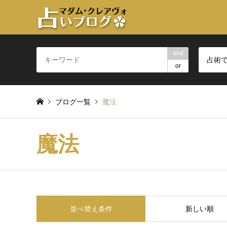
and
占術
or
ブログ一覧
魔法
魔法
並べ替え条件
新しい順