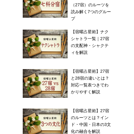
（27宿）のルーツを
読み解く7つのグルー
プ
【宿曜占星術】ナク
シャトラ一覧｜27宿
の支配神・シャクテ
ィを解説
【宿曜占星術】27宿
と28宿の違いとは？
対応一覧表つきでわ
かりやすく解説
【宿曜占星術】27宿
のルーツとは？イン
ド・中国・日本の3文
化の融合を解説