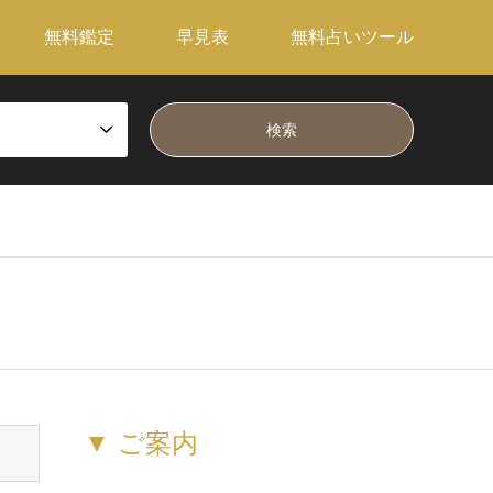
無料鑑定
早見表
無料占いツール
▼ ご案内